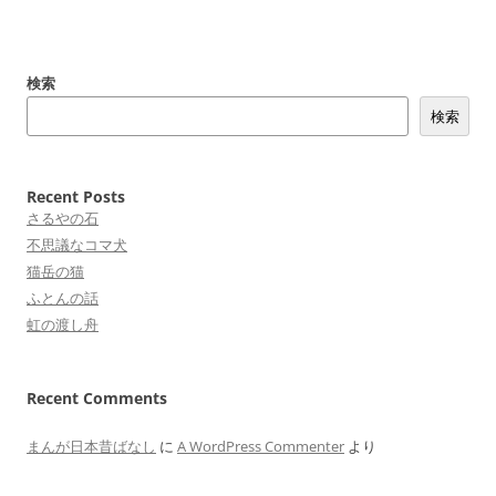
投
稿
検索
ナ
検索
ビ
ゲ
ー
Recent Posts
シ
さるやの石
不思議なコマ犬
ョ
猫岳の猫
ン
ふとんの話
虹の渡し舟
Recent Comments
まんが日本昔ばなし
に
A WordPress Commenter
より