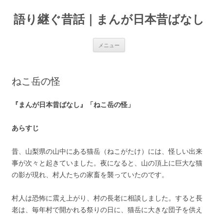
コ
ン
語り継ぐ昔話｜まんが日本昔ばなし
テ
ン
ツ
へ
ス
メニュー
キ
ッ
プ
ねこ岳の怪
『まんが日本昔ばなし』「ねこ岳の怪」
あらすじ
昔、山梨県の山中にある猫岳（ねこがたけ）には、怪しい出来
事が次々と起きていました。夜になると、山の頂上に巨大な猫
の影が現れ、村人たちの家畜を襲っていたのです。
村人は恐怖に震え上がり、村の長老に相談しました。すると長
老は、毎年村で開かれる祭りの日に、猫岳に大きな団子を供え