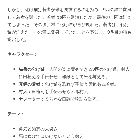
しかし、化け猫は若者が米を要求するのを拒み、9匹の猫に変身
して若者を襲った。若者は8匹を退治したが、最後の一匹は消え
てしまった。その後、村に化け猫が再び現れた。若者は、化け
猫が消えた一匹の猫に変身していたことを察知し、9匹目の猫も
退治した。
キャラクター：
猫岳の化け猫：
人間の姿に変身できる9匹の化け猫。村人
に田植えを手伝わせ、報酬として米を与える。
真鍋の若者：
化け猫を恐れず手伝う勇気ある若者。
村人：
田植えを手伝わせられる村人。
ナレーター：
柔らかな口調で物語を語る。
テーマ：
勇気と知恵の大切さ
悪に負けてはいけないという教え