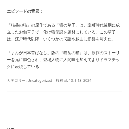
エピソードの背景：
「猫岳の猫」の原作である「猫の草子」は、室町時代後期に成
立したお伽草子で、化け猫伝説を題材にしている。この草子
は、江戸時代以降、いくつかの民話や戯曲に影響を与えた。
「まんが日本昔ばなし」版の『猫岳の猫』は、原作のストーリ
ーを元に脚色され、登場人物に人間味を加えてよりドラマチッ
クに表現している。
カテゴリー:
Uncategorized
| 投稿日:
10月 13, 2024
|
投
稿