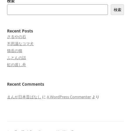
検索
ナ
検索
ビ
ゲ
ー
Recent Posts
シ
さるやの石
不思議なコマ犬
ョ
猫岳の猫
ン
ふとんの話
虹の渡し舟
Recent Comments
まんが日本昔ばなし
に
A WordPress Commenter
より