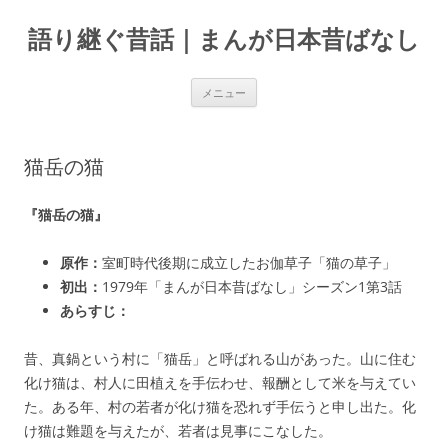
コ
ン
語り継ぐ昔話｜まんが日本昔ばなし
テ
ン
ツ
へ
ス
メニュー
キ
ッ
プ
猫岳の猫
『猫岳の猫』
原作：
室町時代後期に成立したお伽草子「猫の草子」
初出：
1979年「まんが日本昔ばなし」シーズン1第3話
あらすじ：
昔、真鍋という村に「猫岳」と呼ばれる山があった。山に住む
化け猫は、村人に田植えを手伝わせ、報酬として米を与えてい
た。ある年、村の若者が化け猫を恐れず手伝うと申し出た。化
け猫は難題を与えたが、若者は見事にこなした。